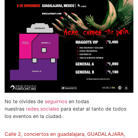
No te olvides de
seguirnos
en todas
nuestras
redes
sociales
para estar al tanto de todos
los eventos en la ciudad.
Calle 2
,
conciertos en guadalajara
,
GUADALAJARA
,