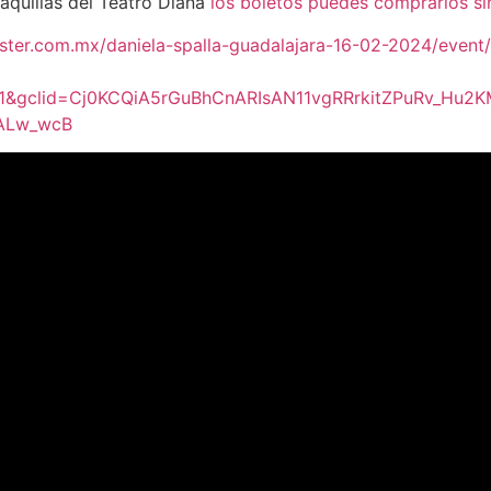
aquillas del Teatro Diana
los boletos puedes comprarlos si
aster.com.mx/daniela-spalla-guadalajara-16-02-2024/eve
=1&gclid=Cj0KCQiA5rGuBhCnARIsAN11vgRRrkitZPuRv_Hu
ALw_wcB