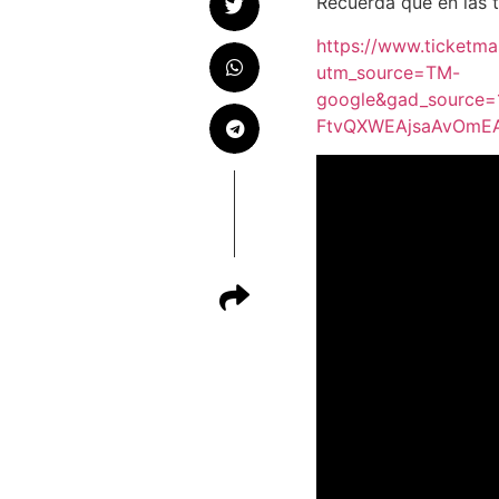
Recuerda que en las t
https://www.ticketm
utm_source=TM-
google&gad_source
FtvQXWEAjsaAvOmE