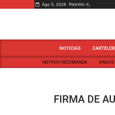
Regreso de Antología
Joselo en Letras
Nuevas Mutaciones So
Ago 5, 2026
NOTICIAS
CARTELER
INSTINTO RECOMIENDA
VINILOS
FIRMA DE A