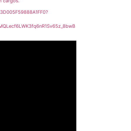
n cargos.
nt/3D005F59888A1FF0?
2KMQLecf6LWK3fq6nR1Sv65z_8bwB