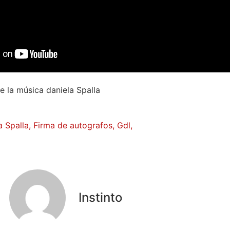
 la música daniela Spalla
a Spalla
,
Firma de autografos
,
Gdl
,
Instinto