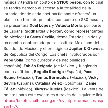
música y tendrá un costo de
$1100 pesos
, con lo cual
se tendrá derecho al acceso a la totalidad de la
jornada, donde cada chef participante ofrecerá un
platillo de formato portable con costo de $80 pesos y
se presentará
Xoel López
y
Vetusta Morla
, por parte
de España;
Siddhartha
y
Porter
, como representantes
de México;
La Santa Cecilia
, desde Estados Unidos y
un combo conformado por el Instituto Mexicano del
Sonido, de México, y el prestigioso
Jupiter & Okwess
,
de República del Congo. Los chefs involucrados son:
Pepe Solla
(como curador y de nacionalidad
española),
Fabián Delgado
(de México y fungiendo
como anfitrión),
Begolla Rodrigo
(España),
Paco
Ruano
(México),
Tomás Bermudez
(México),
Vicky
Sevilla
(España),
Catalina Vélez
(Colombia),
Zahie
Téllez
(México),
Xkrysw Ruelas
(México). La venta de
boletos para este evento es a través del siguiente link:
https://boletos.cultura.udg.mx/eventperformances.asp
?evt=70