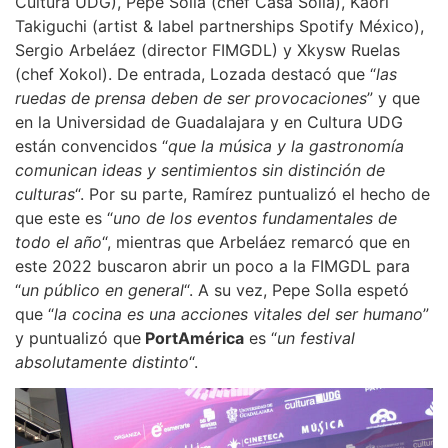
Cultura UDG), Pepe Solla (chef Casa Solla), Kaori
Takiguchi (artist & label partnerships Spotify México),
Sergio Arbeláez (director FIMGDL) y Xkysw Ruelas
(chef Xokol). De entrada, Lozada destacó que “
las
ruedas de prensa deben de ser provocaciones
” y que
en la Universidad de Guadalajara y en Cultura UDG
están convencidos “
que la música y la gastronomía
comunican ideas y sentimientos sin distinción de
culturas
“. Por su parte, Ramírez puntualizó el hecho de
que este es “
uno de los eventos fundamentales de
todo el año
“, mientras que Arbeláez remarcó que en
este 2022 buscaron abrir un poco a la FIMGDL para
“
un público en general
“. A su vez, Pepe Solla espetó
que “
la cocina es una acciones vitales del ser humano
”
y puntualizó que
PortAmérica
es “
un festival
absolutamente distinto
“.