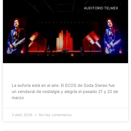
AUDITORIO TELMEX
La euforia está en el aire. El ECOS de Soda Stereo fue
un vendaval de nostalgia y alegría el pasado 21 y 22 de
marzo
3 abril, 2026
No hay comentarios