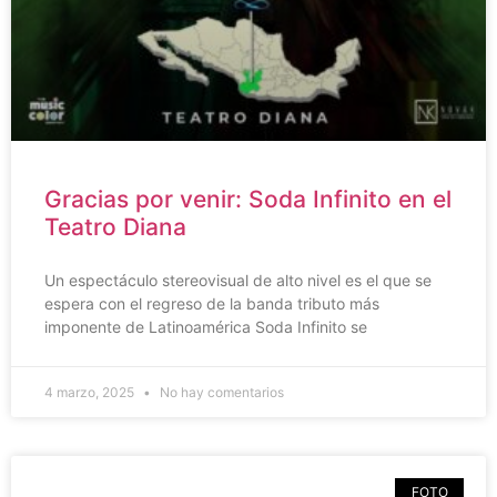
Gracias por venir: Soda Infinito en el
Teatro Diana
Un espectáculo stereovisual de alto nivel es el que se
espera con el regreso de la banda tributo más
imponente de Latinoamérica Soda Infinito se
4 marzo, 2025
No hay comentarios
FOTO