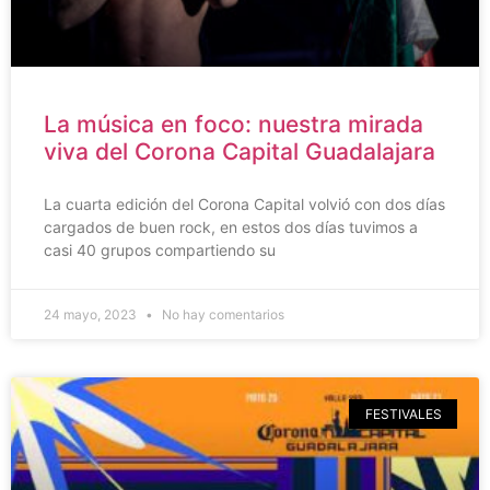
La música en foco: nuestra mirada
viva del Corona Capital Guadalajara
La cuarta edición del Corona Capital volvió con dos días
cargados de buen rock, en estos dos días tuvimos a
casi 40 grupos compartiendo su
24 mayo, 2023
No hay comentarios
FESTIVALES