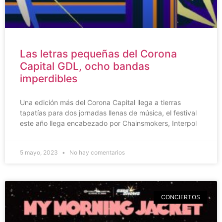
Las letras pequeñas del Corona
Capital GDL, ocho bandas
imperdibles
Una edición más del Corona Capital llega a tierras
tapatías para dos jornadas llenas de música, el festival
este año llega encabezado por Chainsmokers, Interpol
5 mayo, 2023
No hay comentarios
CONCIERTOS