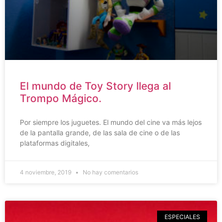
El mundo de Toy Story llega al
Trompo Mágico.
Por siempre los juguetes. El mundo del cine va más lejos
de la pantalla grande, de las sala de cine o de las
plataformas digitales,
4 noviembre, 2019
No hay comentarios
ESPECIALES