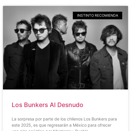
INSTINTO RECOMIENDA
Los Bunkers Al Desnudo
La sorpresa por parte de los chilenos Los Bunkers para
este 2025, es que regresarán a México para ofrecer