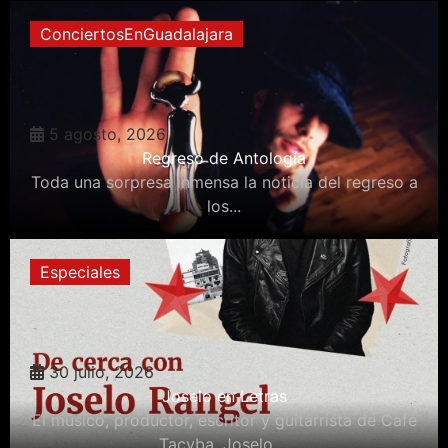
ConciertosEnGuadalajara
5 agosto, 2026
Regreso de Antología
Toda una sorpresa inmensa la noticia del regreso a
los...
Especiales
30 julio, 2026
Joselo en Letras
El músico, productor, escritor y guitarrista de Café
Tacvba, Joselo,...